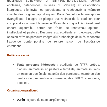
(basiliques Saint-Pierre et Saint-Paul-hors-les-Murs, domus
ecclesiae, catacombes, musées du Vatican) et célébrations
liturgiques, elle invite les participants à redécouvrir la mémoire
vivante des origines apostoliques. Dans l’esprit de la métaphore
évangélique, il s’agira de plonger aux racines de la Tradition pour
comprendre comment la sève de l’Évangile a irrigué l’histoire et peut
encore aujourd’hui porter des fruits de renouveau spirituel,
intellectuel et pastoral. Destinée aux étudiants en théologie, cette
session offre un parcours intégré où l’archéologie de la foi rencontre
l’exigence contemporaine de rendre raison de l’espérance
chrétienne.
Public concerné :
Toute personne intéressée :
étudiants de l’ITFP, prêtres,
diacres, animateurs en pastorale familiale, animateurs, laïcs
en mission ecclésiale, salariés des paroisses, membres des
centres de préparation au mariage, des DDEC, aumôniers,
couples,…
Organisation pratique
:
Durée :
5 jours de session/pèlerinage