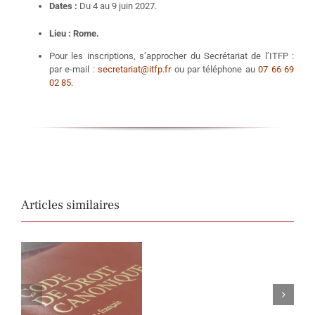
Dates :
Du 4 au 9 juin 2027.
Lieu :
Rome.
Pour les inscriptions, s’approcher du Secrétariat de l’ITFP :
par e-mail :
secretariat@itfp.fr
ou par téléphone au
07 66 69
02 85
.
Articles similaires
e
Exégèse
Eschatologie